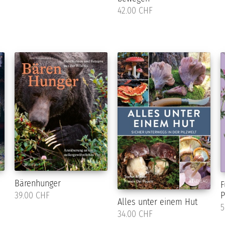
42.00 CHF
Bärenhunger
F
P
39.00 CHF
Alles unter einem Hut
5
34.00 CHF