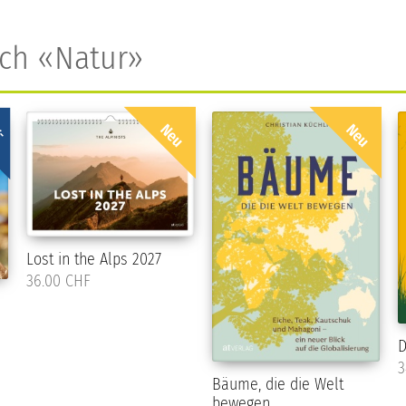
ich «Natur»
r-
Neu
Neu
u
Lost in the Alps 2027
36.00 CHF
D
3
Bäume, die die Welt
bewegen