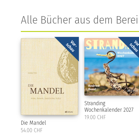
Alle Bücher aus dem Bere
Vor-
Vo
schau
scha
Stranding
Wochenkalender 2027
19.00 CHF
Die Mandel
54.00 CHF