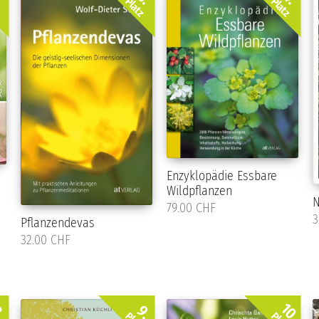
z
Platz
Platz
Enzyklopädie Essbare
Wildpflanzen
N
79.00 CHF
3
Pflanzendevas
32.00 CHF
10.
.
9.