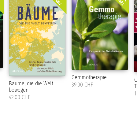
z
Platz
Platz
Gemmotherapie
O
Bäume, die die Welt
39.00 CHF
T
bewegen
1
42.00 CHF