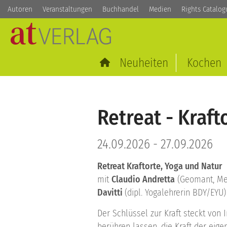
Autoren
Veranstaltungen
Buchhandel
Medien
Rights Catalog
Neuheiten
Kochen
Retreat - Kraft
24.09.2026 - 27.09.2026
Retreat Kraftorte, Yoga und Natur
mit
Claudio Andretta
(Geomant, Med
Davitti
(dipl. Yogalehrerin BDY/EYU)
Der Schlüssel zur Kraft steckt von 
berühren lassen, die Kraft der eig