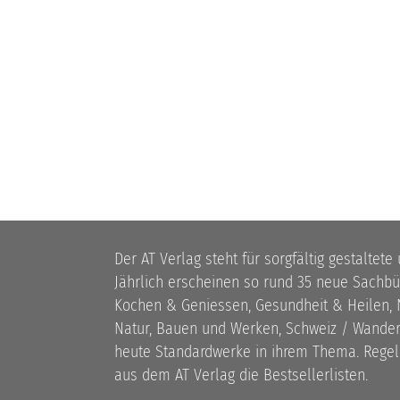
Der AT Verlag steht für sorgfältig gestaltete
Jährlich erscheinen so rund 35 neue Sach
Kochen & Geniessen, Gesundheit & Heilen, N
Natur, Bauen und Werken, Schweiz / Wandern
heute Standardwerke in ihrem Thema. Rege
aus dem AT Verlag die Bestsellerlisten.