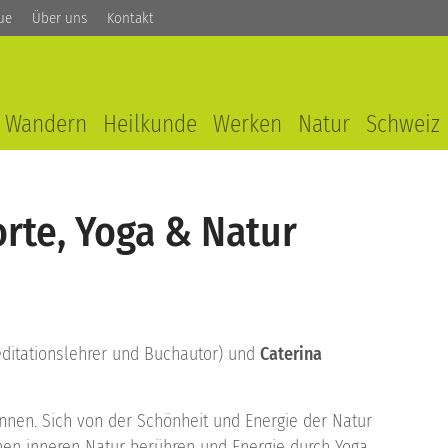
ue
Über uns
Kontakt
Wandern
Heilkunde
Werken
Natur
Schweiz
orte, Yoga & Natur
itationslehrer und Buchautor) und
Caterina
Innen. Sich von der Schönheit und Energie der Natur
enen inneren Natur berühren und Energie durch Yoga,