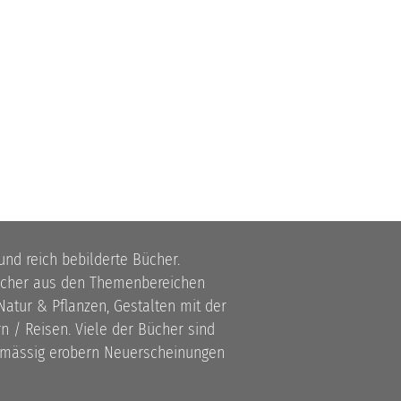
 und reich bebilderte Bücher.
bücher aus den Themenbereichen
atur & Pflanzen, Gestalten mit der
 / Reisen. Viele der Bücher sind
lmässig erobern Neuerscheinungen