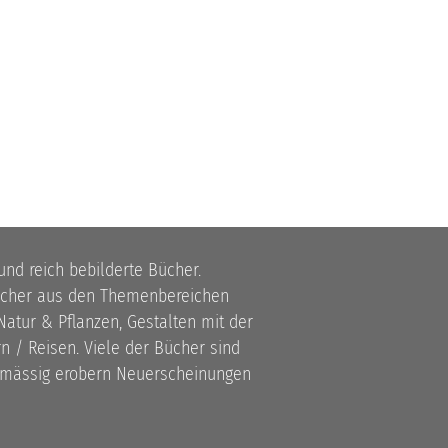
 und reich bebilderte Bücher.
bücher aus den Themenbereichen
atur & Pflanzen, Gestalten mit der
 / Reisen. Viele der Bücher sind
lmässig erobern Neuerscheinungen