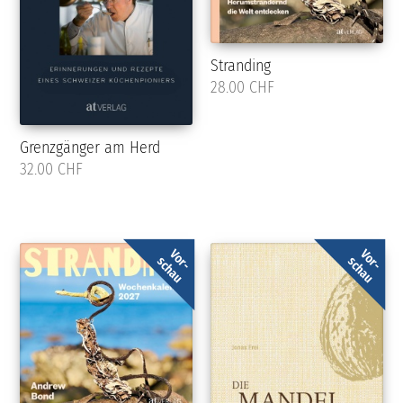
Stranding
28.00 CHF
Grenzgänger am Herd
32.00 CHF
Vor-
Vor-
schau
schau