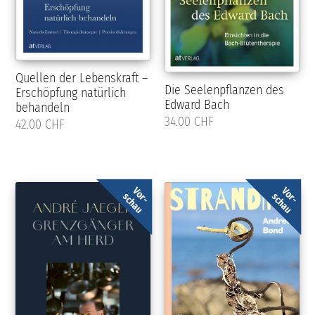
Quellen der Lebenskraft –
Die Seelenpflanzen des
Erschöpfung natürlich
Edward Bach
behandeln
34.00 CHF
42.00 CHF
Vor-
Vor-
schau
schau