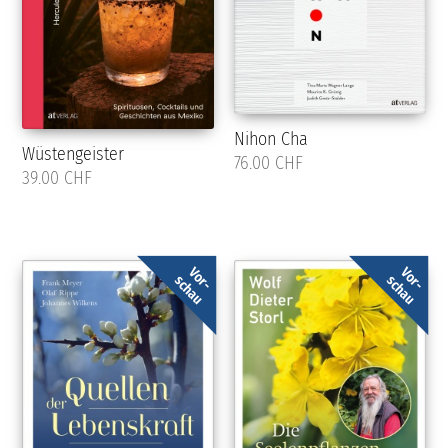
Nihon Cha
Wüstengeister
76.00 CHF
39.00 CHF
Vor-
Vor-
schau
schau