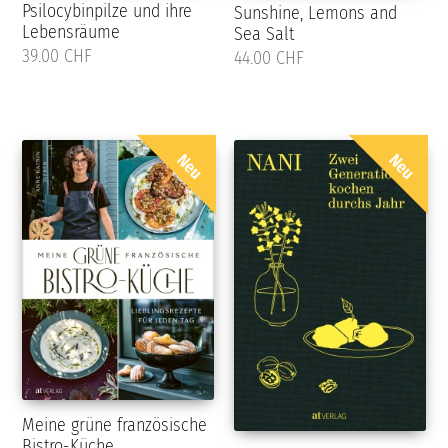
Psilocybinpilze und ihre
Sunshine, Lemons and
Lebensräume
Sea Salt
39.00 CHF
44.00 CHF
Neu
Neu
Meine grüne französische
Bistro-Küche