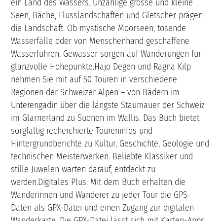
ein Land des Wassers. Unzählige grosse und kleine
Seen, Bäche, Flusslandschaften und Gletscher prägen
die Landschaft. Ob mystische Moorseen, tosende
Wasserfälle oder von Menschenhand geschaffene
Wasserfuhren: Gewässer sorgen auf Wanderungen für
glanzvolle Höhepunkte.Hajo Degen und Ragna Kilp
nehmen Sie mit auf 50 Touren in verschiedene
Regionen der Schweizer Alpen – von Bädern im
Unterengadin über die längste Staumauer der Schweiz
im Glarnerland zu Suonen im Wallis. Das Buch bietet
sorgfältig recherchierte Toureninfos und
Hintergrundberichte zu Kultur, Geschichte, Geologie und
technischen Meisterwerken. Beliebte Klassiker und
stille Juwelen warten darauf, entdeckt zu
werden.Digitales Plus: Mit dem Buch erhalten die
Wanderinnen und Wanderer zu jeder Tour die GPS-
Daten als GPX-Datei und einen Zugang zur digitalen
Wanderkarte. Die GPX-Datei lässt sich mit Karten-Apps