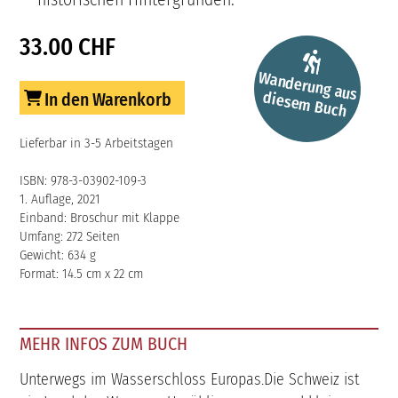
33.00 CHF
W
anderung aus
diesem
Buch
In den Warenkorb
Lieferbar in 3-5 Arbeitstagen
ISBN: 978-3-03902-109-3
1. Auflage, 2021
Einband: Broschur mit Klappe
Umfang: 272 Seiten
Gewicht: 634 g
Format: 14.5 cm x 22 cm
MEHR INFOS ZUM BUCH
Unterwegs im Wasserschloss Europas.Die Schweiz ist