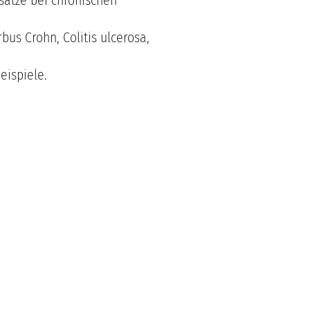
sätze bei chronischen
bus Crohn, Colitis ulcerosa,
ispiele.