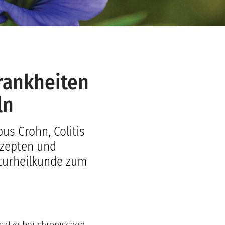
rankheiten
ln
us Crohn, Colitis
ezepten und
turheilkunde zum