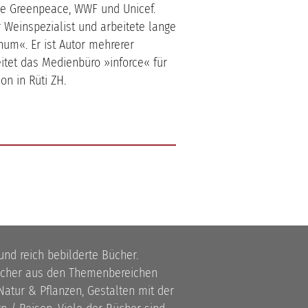
ie Greenpeace, WWF und Unicef.
 Weinspezialist und arbeitete lange
inum«. Er ist Autor mehrerer
itet das Medienbüro »inforce« für
n in Rüti ZH.
 und reich bebilderte Bücher.
bücher aus den Themenbereichen
atur & Pflanzen, Gestalten mit der