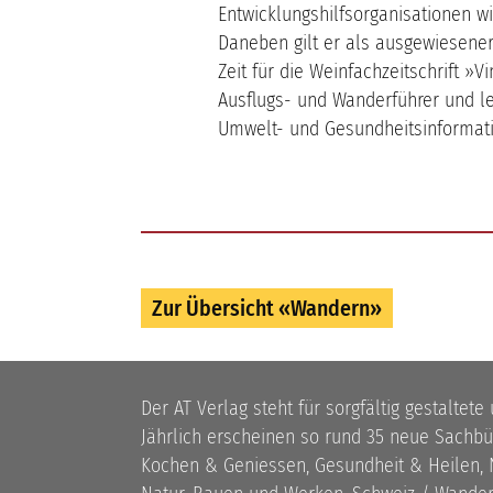
Entwicklungshilfsorganisationen w
Daneben gilt er als ausgewiesener
Zeit für die Weinfachzeitschrift »V
Ausflugs- und Wanderführer und le
Umwelt- und Gesundheitsinformatio
Zur Übersicht «Wandern»
Der AT Verlag steht für sorgfältig gestaltete
Jährlich erscheinen so rund 35 neue Sach
Kochen & Geniessen, Gesundheit & Heilen, N