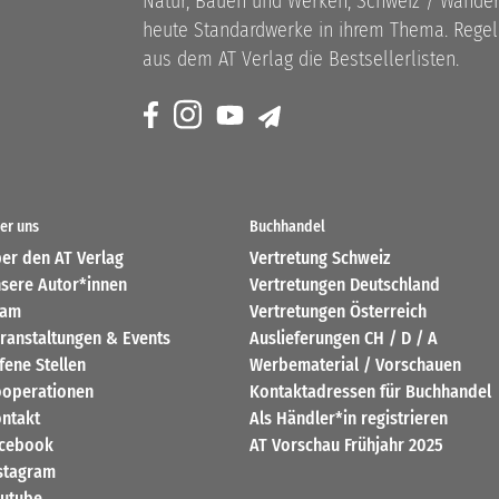
Natur, Bauen und Werken, Schweiz / Wandern
heute Standardwerke in ihrem Thema. Rege
aus dem AT Verlag die Bestsellerlisten.
er uns
Buchhandel
er den AT Verlag
Vertretung Schweiz
sere Autor*innen
Vertretungen Deutschland
eam
Vertretungen Österreich
ranstaltungen & Events
Auslieferungen CH / D / A
fene Stellen
Werbematerial / Vorschauen
operationen
Kontaktadressen für Buchhandel
ntakt
Als Händler*in registrieren
cebook
AT Vorschau Frühjahr 2025
stagram
utube