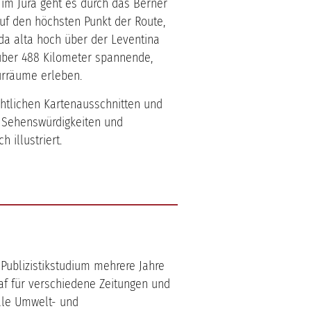
) im Jura geht es durch das Berner
uf den höchsten Punkt der Route,
da alta hoch über der Leventina
 über 488 Kilometer spannende,
urräume erleben.
chtlichen Kartenausschnitten und
f Sehenswürdigkeiten und
 illustriert.
ublizistikstudium mehrere Jahre
raf für verschiedene Zeitungen und
nale Umwelt- und