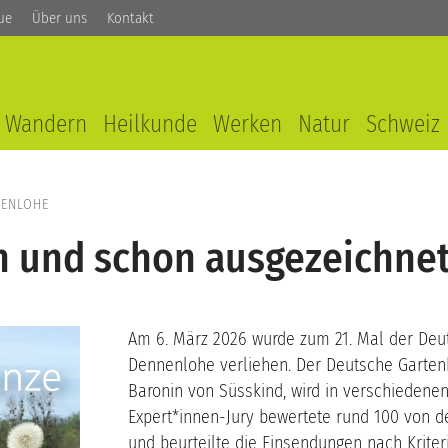
ue
Über uns
Kontakt
Wandern
Heilkunde
Werken
Natur
Schweiz
NENLOHE
n und schon ausgezeichne
Am 6. März 2026 wurde zum 21. Mal der Deu
Dennenlohe verliehen. Der Deutsche Gartenbu
Baronin von Süsskind, wird in verschiedenen
Expert*innen-Jury bewertete rund 100 von d
und beurteilte die Einsendungen nach Kriterie