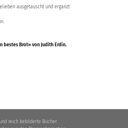
Belieben ausgetauscht und ergänzt
in.
bestes Brot» von Judith Erdin.
 und reich bebilderte Bücher.