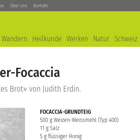
ue
Über uns
Kontakt
Wandern
Heilkunde
Werken
Natur
Schweiz
er-Focaccia
s Brot» von Judith Erdin.
FOCACCIA-GRUNDTEIG
500 g Weizen-Weissmehl (Typ 400)
11 g Salz
5 g flüssiger Honig