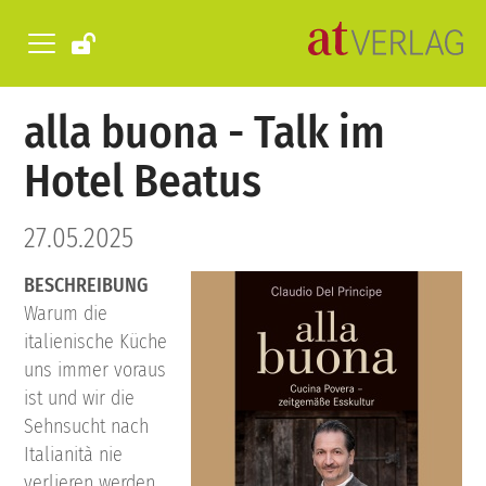
alla buona - Talk im
Hotel Beatus
27.05.2025
BESCHREIBUNG
Warum die
italienische Küche
uns immer voraus
ist und wir die
Sehnsucht nach
Italianità nie
verlieren werden.