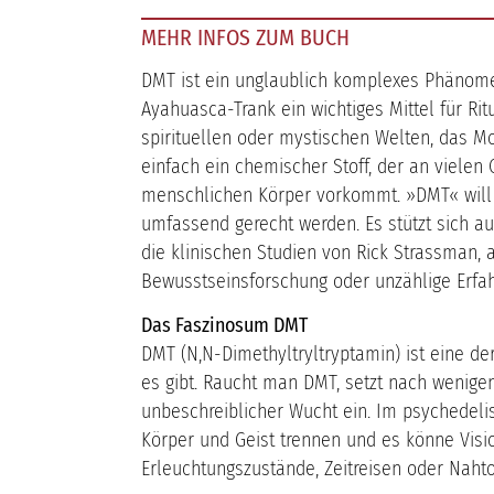
MEHR INFOS ZUM BUCH
DMT ist ein unglaublich komplexes Phänomen
Ayahuasca-Trank ein wichtiges Mittel für Ri
spirituellen oder mystischen Welten, das M
einfach ein chemischer Stoff, der an vielen
menschlichen Körper vorkommt. »DMT« wil
umfassend gerecht werden. Es stützt sich au
die klinischen Studien von Rick Strassman, 
Bewusstseinsforschung oder unzählige Erfah
Das Faszinosum DMT
DMT (N,N-Dimethyltryltryptamin) ist eine de
es gibt. Raucht man DMT, setzt nach wenige
unbeschreiblicher Wucht ein. Im psychedel
Körper und Geist trennen und es könne Visio
Erleuchtungszustände, Zeitreisen oder Naht