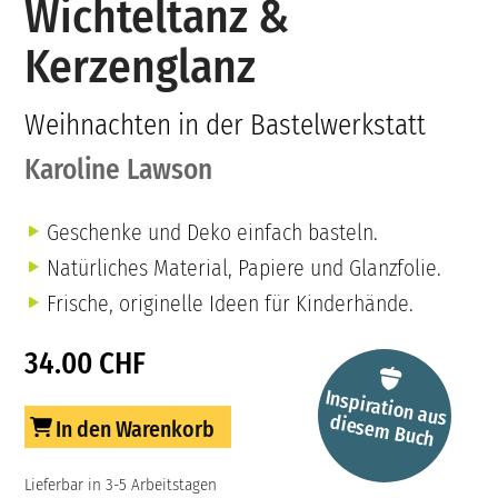
Wichteltanz &
Kerzenglanz
Weihnachten in der Bastelwerkstatt
Karoline Lawson
Geschenke und Deko einfach basteln.
Natürliches Material, Papiere und Glanzfolie.
Frische, originelle Ideen für Kinderhände.
34.00 CHF
Inspiration aus
diesem
Buch
In den Warenkorb
Lieferbar in 3-5 Arbeitstagen