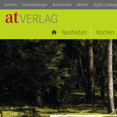
Autoren
Veranstaltungen
Buchhandel
Medien
Rights Catalog
Neuheiten
Kochen