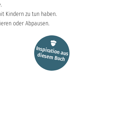
.
mit Kindern zu tun haben.
ieren oder Abpausen.
Inspiration aus
diesem
Buch