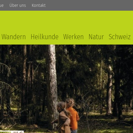
ue
Über uns
Kontakt
Wandern
Heilkunde
Werken
Natur
Schweiz