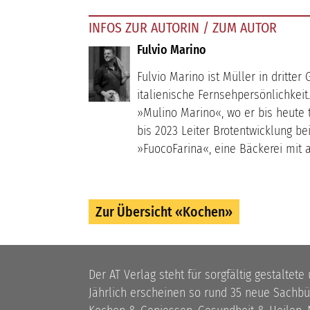
INFOS ZUR AUTORIN / ZUM AUTOR
Fulvio Marino
Fulvio Marino ist Müller in dritte
italienische Fernsehpersönlichkei
»Mulino Marino«, wo er bis heute t
bis 2023 Leiter Brotentwicklung bei
»FuocoFarina«, eine Bäckerei mit
Zur Übersicht «Kochen»
Der AT Verlag steht für sorgfältig gestaltete
Jährlich erscheinen so rund 35 neue Sach