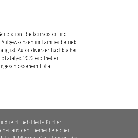
r Generation, Bäckermeister und
t. Aufgewachsen im Familienbetrieb
ätig ist. Autor diverser Backbücher,
 »Eataly«. 2023 eröffnet er
 angeschlossenem Lokal.
 und reich bebilderte Bücher.
bücher aus den Themenbereichen