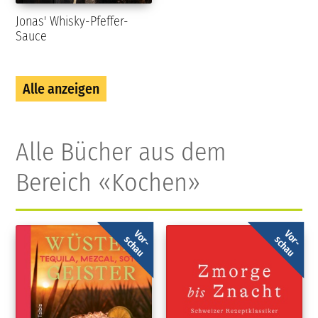
Jonas' Whisky-Pfeffer-
Sauce
Alle anzeigen
Alle Bücher aus dem
Bereich «Kochen»
Vor-
Vor-
schau
schau