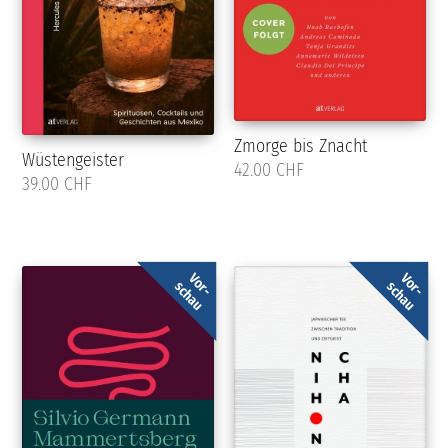
Zmorge bis Znacht
Wüstengeister
42.00 CHF
39.00 CHF
Vor-
Vor-
schau
schau