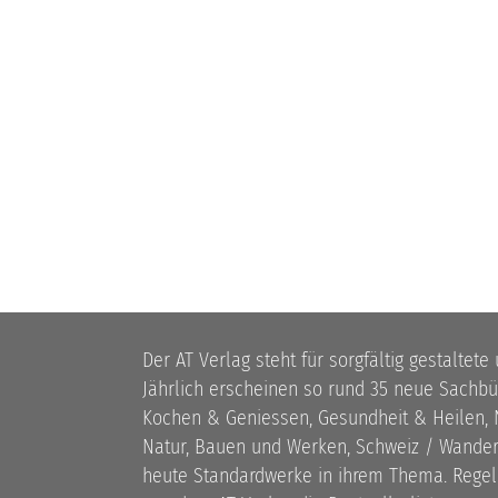
Der AT Verlag steht für sorgfältig gestaltete
Jährlich erscheinen so rund 35 neue Sach
Kochen & Geniessen, Gesundheit & Heilen, N
Natur, Bauen und Werken, Schweiz / Wandern
heute Standardwerke in ihrem Thema. Rege