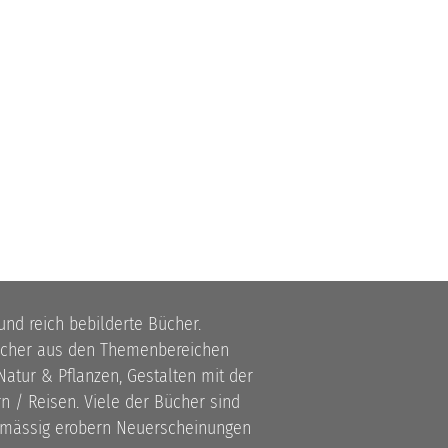
 und reich bebilderte Bücher.
bücher aus den Themenbereichen
atur & Pflanzen, Gestalten mit der
 / Reisen. Viele der Bücher sind
lmässig erobern Neuerscheinungen