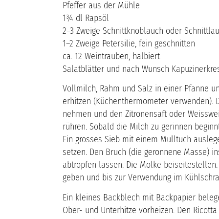
Pfeffer aus der Mühle
1¾ dl Rapsöl
2–3 Zweige Schnittknoblauch oder Schnittlau
1–2 Zweige Petersilie, fein geschnitten
ca. 12 Weintrauben, halbiert
Salatblätter und nach Wunsch Kapuzinerkre
Vollmilch, Rahm und Salz in einer Pfanne u
erhitzen (Küchenthermometer verwenden). D
nehmen und den Zitronensaft oder Weisswei
rühren. Sobald die Milch zu gerinnen beginn
Ein grosses Sieb mit einem Mulltuch ausleg
setzen. Den Bruch (die geronnene Masse) i
abtropfen lassen. Die Molke beiseitestellen.
geben und bis zur Verwendung im Kühlschr
Ein kleines Backblech mit Backpapier beleg
Ober- und Unterhitze vorheizen. Den Ricotta