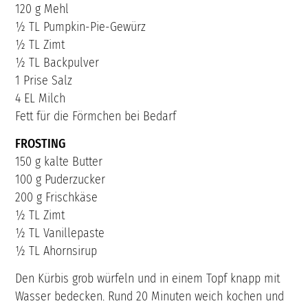
120 g Mehl
½ TL Pumpkin-Pie-Gewürz
½ TL Zimt
½ TL Backpulver
1 Prise Salz
4 EL Milch
Fett für die Förmchen bei Bedarf
FROSTING
150 g kalte Butter
100 g Puderzucker
200 g Frischkäse
½ TL Zimt
½ TL Vanillepaste
½ TL Ahornsirup
Den Kürbis grob würfeln und in einem Topf knapp mit
Wasser bedecken. Rund 20 Minuten weich kochen und