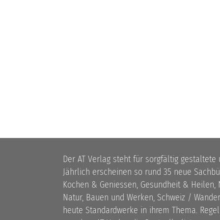
Der AT Verlag steht für sorgfältig gestaltete
Jährlich erscheinen so rund 35 neue Sach
Kochen & Geniessen, Gesundheit & Heilen, N
Natur, Bauen und Werken, Schweiz / Wandern
heute Standardwerke in ihrem Thema. Rege