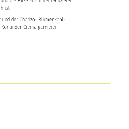
nd die Hitze auf mittel reduzieren.
 ist.
ut und der Chorizo- Blumenkohl-
n Koriander-Crema garnieren.