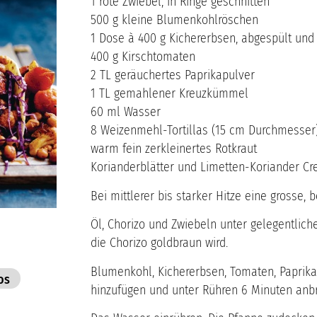
1 rote Zwiebel, in Ringe geschnitten
500 g kleine Blumenkohlröschen
1 Dose à 400 g Kichererbsen, abgespült und 
400 g Kirschtomaten
2 TL geräuchertes Paprikapulver
1 TL gemahlener Kreuzkümmel
60 ml Wasser
8 Weizenmehl-Tortillas (15 cm Durchmesser
warm fein zerkleinertes Rotkraut
Korianderblätter und Limetten-Koriander Cr
Bei mittlerer bis starker Hitze eine grosse, 
Öl, Chorizo und Zwiebeln unter gelegentlic
die Chorizo goldbraun wird.
Blumenkohl, Kichererbsen, Tomaten, Papri
os
hinzufügen und unter Rühren 6 Minuten anbr