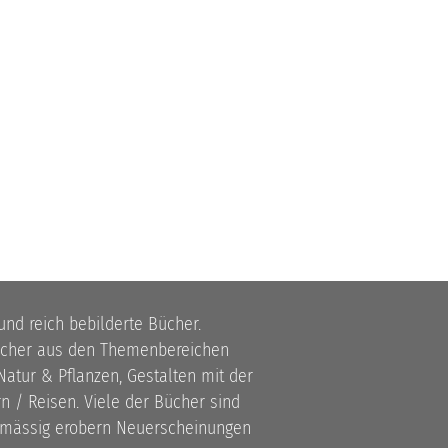
 und reich bebilderte Bücher.
bücher aus den Themenbereichen
atur & Pflanzen, Gestalten mit der
 / Reisen. Viele der Bücher sind
lmässig erobern Neuerscheinungen