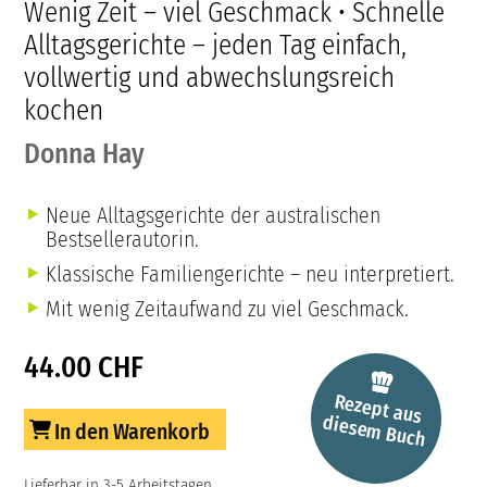
Wenig Zeit – viel Geschmack • Schnelle
Alltagsgerichte – jeden Tag einfach,
vollwertig und abwechslungsreich
kochen
Donna Hay
Neue Alltagsgerichte der australischen
Bestsellerautorin.
Klassische Familiengerichte – neu interpretiert.
Mit wenig Zeitaufwand zu viel Geschmack.
44.00 CHF
Rezept aus
diesem
Buch
In den Warenkorb
Lieferbar in 3-5 Arbeitstagen