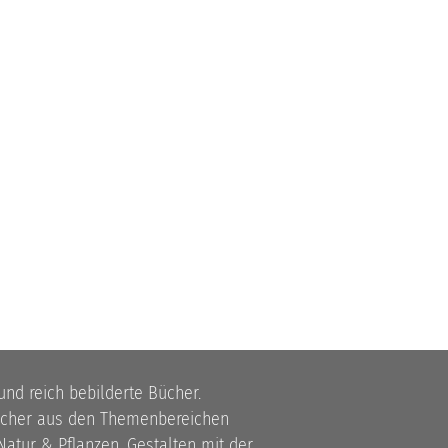
 und reich bebilderte Bücher.
bücher aus den Themenbereichen
atur & Pflanzen, Gestalten mit der