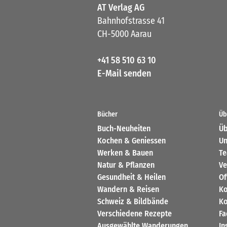
AT Verlag AG
Bahnhofstrasse 41
CH-5000 Aarau
+41 58 510 63 10
E-Mail senden
Bücher
Üb
Buch-Neuheiten
Üb
Kochen & Geniessen
Un
Werken & Bauen
T
Natur & Pflanzen
Ve
Gesundheit & Heilen
Of
Wandern & Reisen
Ko
Schweiz & Bildbände
Ko
Verschiedene Rezepte
Fa
Ausgewählte Wanderungen
In