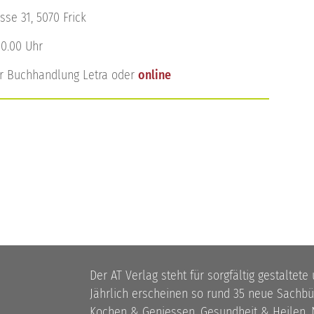
sse 31, 5070 Frick
20.00 Uhr
der Buchhandlung Letra oder
online
Der AT Verlag steht für sorgfältig gestaltete
Jährlich erscheinen so rund 35 neue Sach
Kochen & Geniessen, Gesundheit & Heilen, N