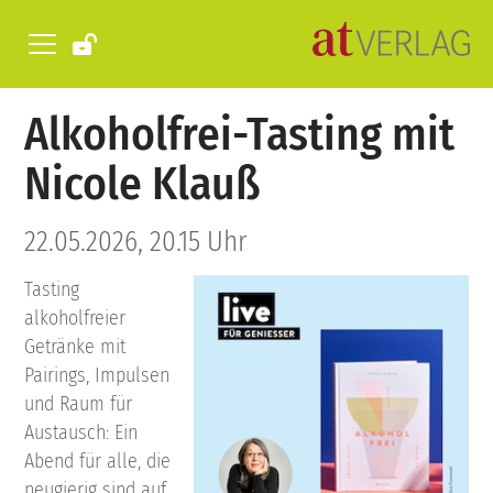
Alkoholfrei-Tasting mit
Nicole Klauß
22.05.2026, 20.15 Uhr
Tasting
alkoholfreier
Getränke mit
Pairings, Impulsen
und Raum für
Austausch: Ein
Abend für alle, die
neugierig sind auf