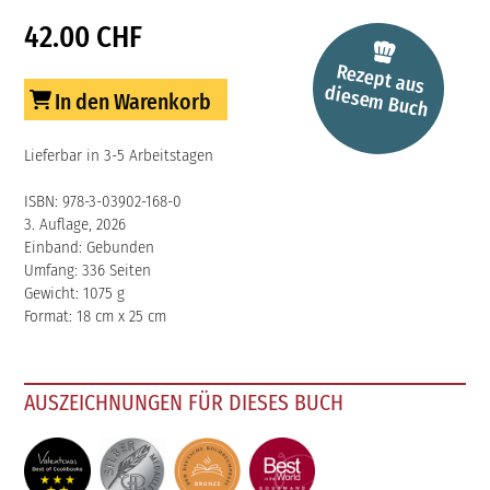
42.00 CHF
Rezept aus
diesem
Buch
In den Warenkorb
Lieferbar in 3-5 Arbeitstagen
ISBN: 978-3-03902-168-0
3. Auflage, 2026
Einband: Gebunden
Umfang: 336 Seiten
Gewicht: 1075 g
Format: 18 cm x 25 cm
AUSZEICHNUNGEN FÜR DIESES BUCH