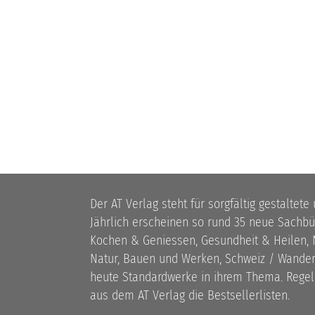
Der AT Verlag steht für sorgfältig gestaltete
Jährlich erscheinen so rund 35 neue Sach
Kochen & Geniessen, Gesundheit & Heilen, N
Natur, Bauen und Werken, Schweiz / Wandern
heute Standardwerke in ihrem Thema. Rege
aus dem AT Verlag die Bestsellerlisten.