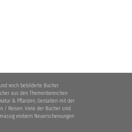
 und reich bebilderte Bücher.
bücher aus den Themenbereichen
atur & Pflanzen, Gestalten mit der
 / Reisen. Viele der Bücher sind
lmässig erobern Neuerscheinungen