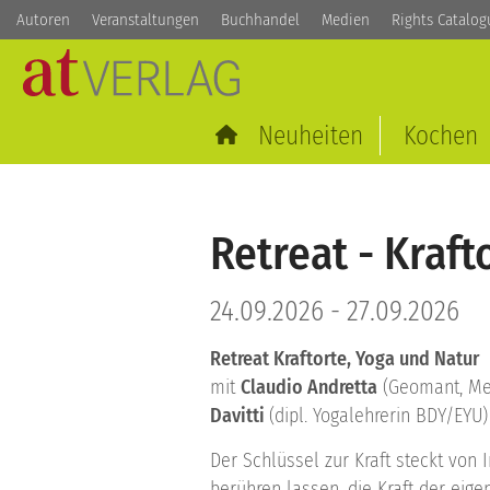
Autoren
Veranstaltungen
Buchhandel
Medien
Rights Catalog
Neuheiten
Kochen
Retreat - Kraft
24.09.2026 - 27.09.2026
Retreat Kraftorte, Yoga und Natur
mit
Claudio Andretta
(Geomant, Med
Davitti
(dipl. Yogalehrerin BDY/EYU)
Der Schlüssel zur Kraft steckt von 
berühren lassen, die Kraft der eig