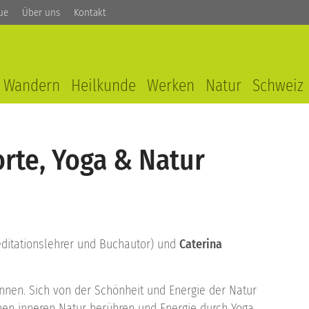
ue
Über uns
Kontakt
Wandern
Heilkunde
Werken
Natur
Schweiz
orte, Yoga & Natur
itationslehrer und Buchautor) und
Caterina
Innen. Sich von der Schönheit und Energie der Natur
enen inneren Natur berühren und Energie durch Yoga,