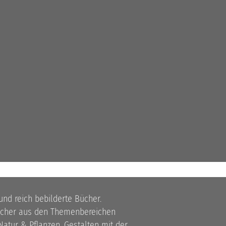
 und reich bebilderte Bücher.
bücher aus den Themenbereichen
atur & Pflanzen, Gestalten mit der