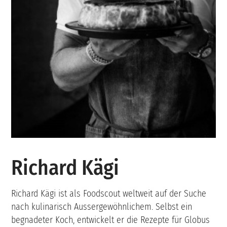
Richard Kägi
Richard Kägi ist als Foodscout weltweit auf der Suche
nach kulinarisch Aussergewöhnlichem. Selbst ein
begnadeter Koch, entwickelt er die Rezepte für Globus