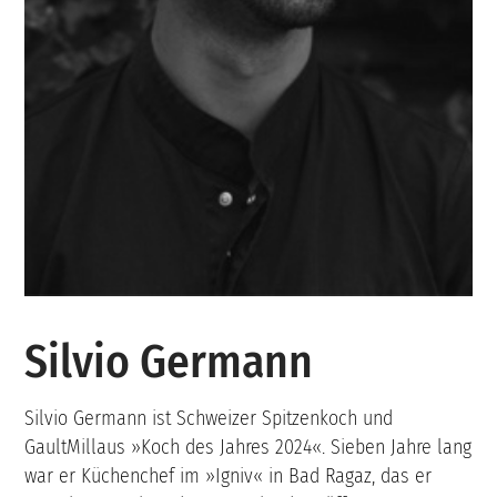
Silvio Germann
Silvio Germann ist Schweizer Spitzenkoch und
GaultMillaus »Koch des Jahres 2024«. Sieben Jahre lang
war er Küchenchef im »Igniv« in Bad Ragaz, das er