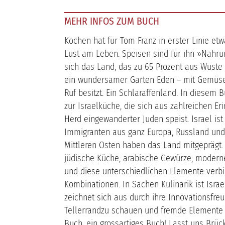
MEHR INFOS ZUM BUCH
Kochen hat für Tom Franz in erster Linie et
Lust am Leben. Speisen sind für ihn »Nahru
sich das Land, das zu 65 Prozent aus Wüste
ein wundersamer Garten Eden – mit Gemüse
Ruf besitzt. Ein Schlaraffenland. In diesem 
zur Israelküche, die sich aus zahlreichen E
Herd eingewanderter Juden speist. Israel ist
Immigranten aus ganz Europa, Russland un
Mittleren Osten haben das Land mitgeprägt. 
jüdische Küche, arabische Gewürze, moderne
und diese unterschiedlichen Elemente verb
Kombinationen. In Sachen Kulinarik ist Israe
zeichnet sich aus durch ihre Innovationsfreu
Tellerrandzu schauen und fremde Elemente
Buch, ein grossartiges Buch! Lasst uns Brü