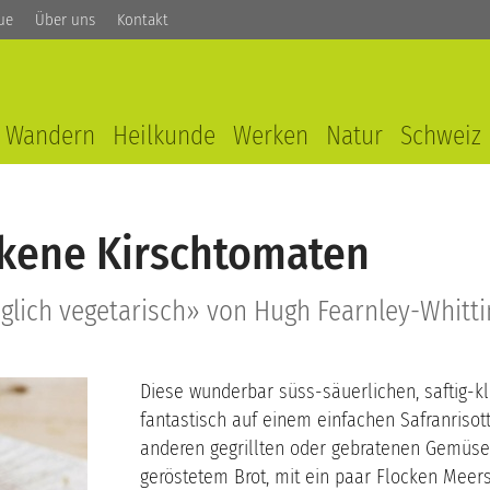
ue
Über uns
Kontakt
Wandern
Heilkunde
Werken
Natur
Schweiz
ckene Kirschtomaten
lich vegetarisch» von Hugh Fearnley-Whittin
Diese wunderbar süss-säuerlichen, saftig-
fantastisch auf einem einfachen Safranrisot
anderen gegrillten oder gebratenen Gemüse
geröstetem Brot, mit ein paar Flocken Meers