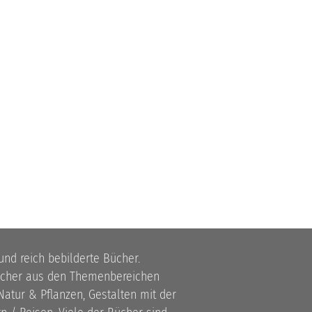
 und reich bebilderte Bücher.
bücher aus den Themenbereichen
atur & Pflanzen, Gestalten mit der