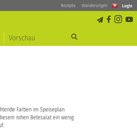
Rezepte
Wanderungen
Login
Vorschau
uchtende Farben im Speiseplan
diesem rohen Betesalat ein wenig
uf.