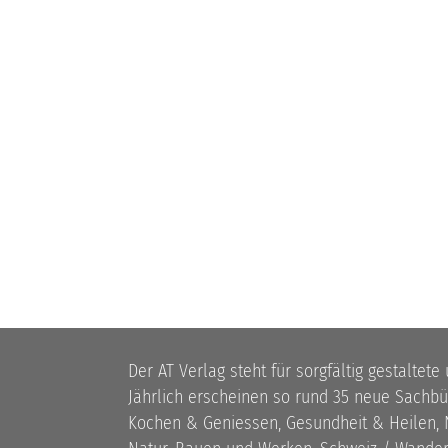
Der AT Verlag steht für sorgfältig gestaltete
Jährlich erscheinen so rund 35 neue Sach
Kochen & Geniessen, Gesundheit & Heilen, N