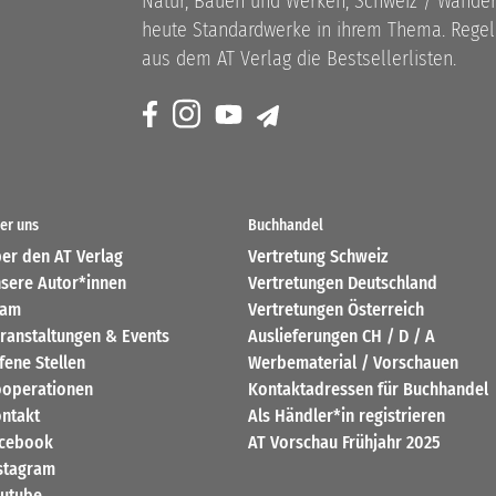
Natur, Bauen und Werken, Schweiz / Wandern
heute Standardwerke in ihrem Thema. Rege
aus dem AT Verlag die Bestsellerlisten.
er uns
Buchhandel
er den AT Verlag
Vertretung Schweiz
sere Autor*innen
Vertretungen Deutschland
eam
Vertretungen Österreich
ranstaltungen & Events
Auslieferungen CH / D / A
fene Stellen
Werbematerial / Vorschauen
operationen
Kontaktadressen für Buchhandel
ntakt
Als Händler*in registrieren
cebook
AT Vorschau Frühjahr 2025
stagram
utube