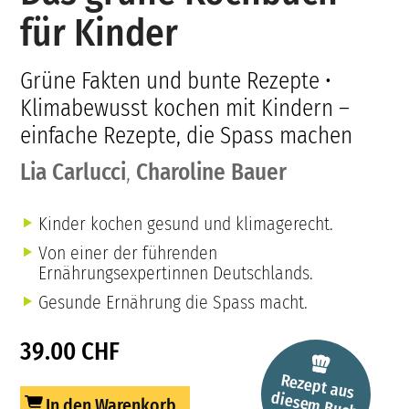
für Kinder
Grüne Fakten und bunte Rezepte •
Klimabewusst kochen mit Kindern –
einfache Rezepte, die Spass machen
Lia Carlucci
,
Charoline Bauer
Kinder kochen gesund und klimagerecht.
Von einer der führenden
Ernährungsexpertinnen Deutschlands.
Gesunde Ernährung die Spass macht.
39.00 CHF
Rezept aus
diesem
Buch
In den Warenkorb