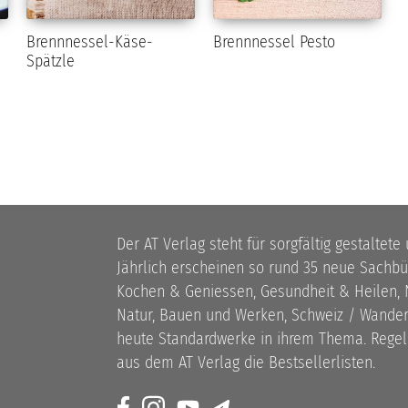
Brennnessel-Käse-
Brennnessel Pesto
Spätzle
Der AT Verlag steht für sorgfältig gestaltete
Jährlich erscheinen so rund 35 neue Sach
Kochen & Geniessen, Gesundheit & Heilen, N
Natur, Bauen und Werken, Schweiz / Wandern
heute Standardwerke in ihrem Thema. Rege
aus dem AT Verlag die Bestsellerlisten.