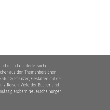
 und reich bebilderte Bücher.
bücher aus den Themenbereichen
atur & Pflanzen, Gestalten mit der
 / Reisen. Viele der Bücher sind
lmässig erobern Neuerscheinungen