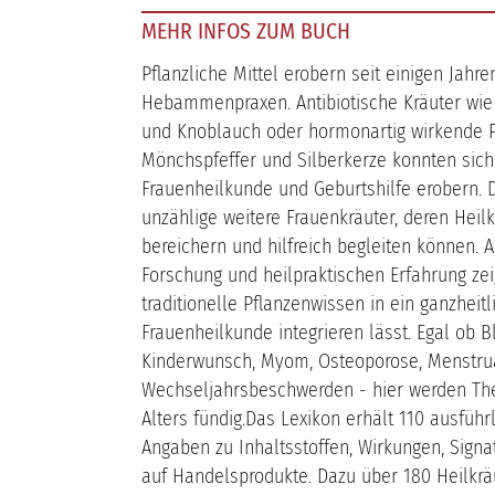
MEHR INFOS ZUM BUCH
Pflanzliche Mittel erobern seit einigen Jah
Hebammenpraxen. Antibiotische Kräuter wie
und Knoblauch oder hormonartig wirkende P
Mönchspfeffer und Silberkerze konnten sich 
Frauenheilkunde und Geburtshilfe erobern. D
unzählige weitere Frauenkräuter, deren Heil
bereichern und hilfreich begleiten können. A
Forschung und heilpraktischen Erfahrung zeig
traditionelle Pflanzenwissen in ein ganzhei
Frauenheilkunde integrieren lässt. Egal ob 
Kinderwunsch, Myom, Osteoporose, Menstrua
Wechseljahrsbeschwerden - hier werden Th
Alters fündig.Das Lexikon erhält 110 ausführ
Angaben zu Inhaltsstoffen, Wirkungen, Sig
auf Handelsprodukte. Dazu über 180 Heilkrä