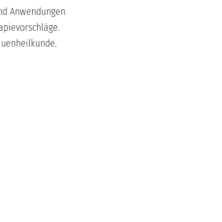
 und Anwendungen
apievorschläge.
auenheilkunde.