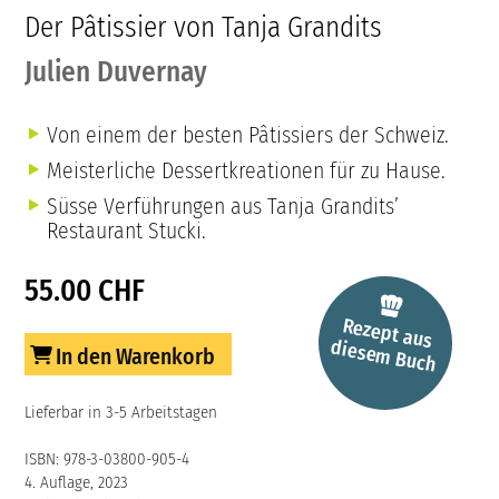
Der Pâtissier von Tanja Grandits
Julien Duvernay
Von einem der besten Pâtissiers der Schweiz.
Meisterliche Dessertkreationen für zu Hause.
Süsse Verführungen aus Tanja Grandits’
Restaurant Stucki.
55.00 CHF
Rezept aus
diesem
Buch
In den Warenkorb
Lieferbar in 3-5 Arbeitstagen
ISBN: 978-3-03800-905-4
4. Auflage, 2023