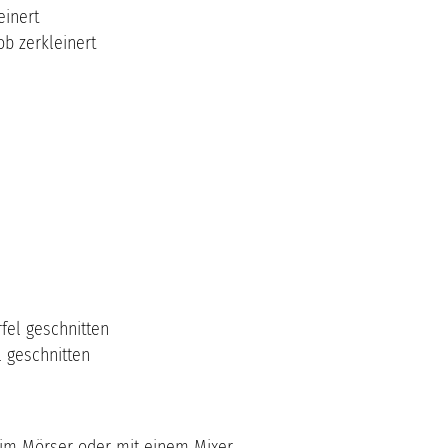
einert
ob zerkleinert
fel geschnitten
l geschnitten
 im Mörser oder mit einem Mixer