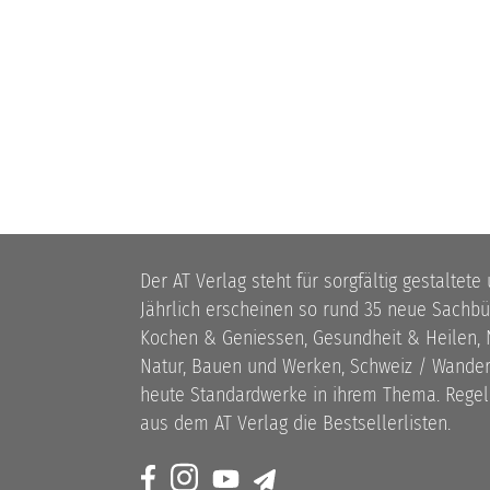
Der AT Verlag steht für sorgfältig gestaltete
Jährlich erscheinen so rund 35 neue Sach
Kochen & Geniessen, Gesundheit & Heilen, N
Natur, Bauen und Werken, Schweiz / Wandern
heute Standardwerke in ihrem Thema. Rege
aus dem AT Verlag die Bestsellerlisten.