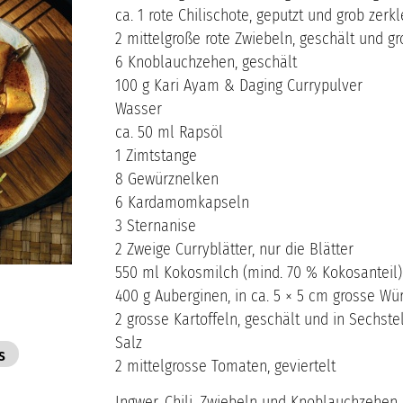
ca. 1 rote Chilischote, geputzt und grob zerkl
2 mittelgroße rote Zwiebeln, geschält und gr
6 Knoblauchzehen, geschält
100 g Kari Ayam & Daging Currypulver
Wasser
ca. 50 ml Rapsöl
1 Zimtstange
8 Gewürznelken
6 Kardamomkapseln
3 Sternanise
2 Zweige Curryblätter, nur die Blätter
550 ml Kokosmilch (mind. 70 % Kokosanteil)
400 g Auberginen, in ca. 5 × 5 cm grosse Wür
2 grosse Kartoffeln, geschält und in Sechste
Salz
s
2 mittelgrosse Tomaten, geviertelt
Ingwer, Chili, Zwiebeln und Knoblauchzehen