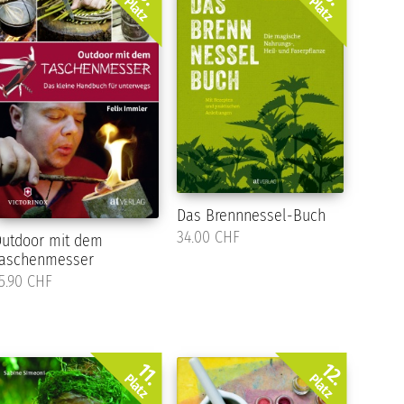
Platz
Platz
Das Brennnessel-Buch
34.00 CHF
utdoor mit dem
aschenmesser
5.90 CHF
12.
11.
Platz
Platz