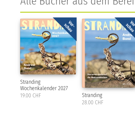
Alle Bücher aus dem Bere
Vor-
Vo
schau
scha
Stranding
Wochenkalender 2027
Stranding
19.00 CHF
28.00 CHF