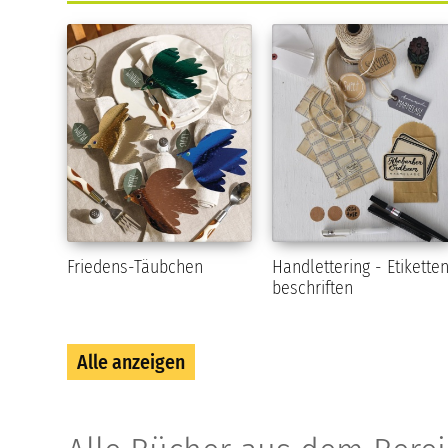
Friedens-Täubchen
Handlettering - Etikette
beschriften
Alle anzeigen