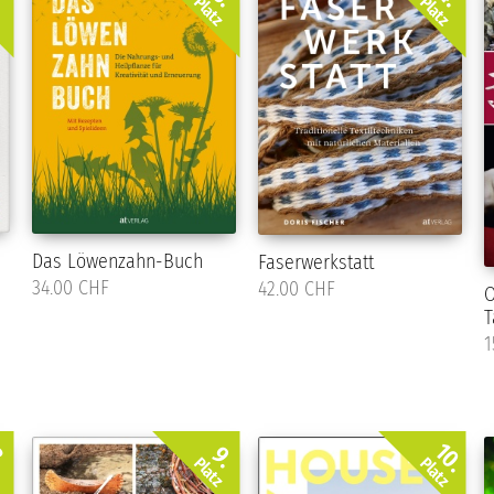
z
Platz
Platz
Das Löwenzahn-Buch
Faserwerkstatt
34.00 CHF
42.00 CHF
O
T
1
10.
.
9.
z
Platz
Platz