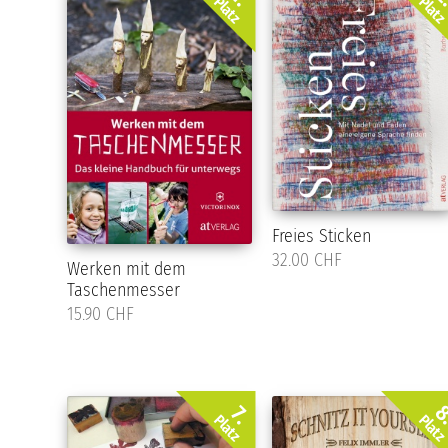
Platz
Plat
Freies Sticken
32.00 CHF
Werken mit dem
Taschenmesser
15.90 CHF
8
7.
Platz
Plat