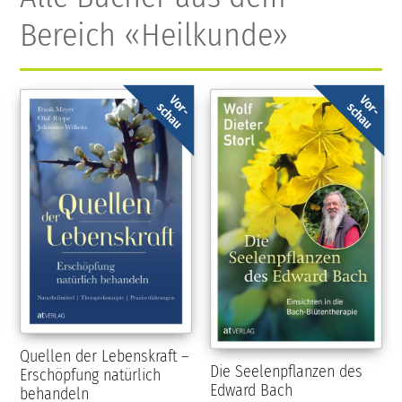
Bereich «Heilkunde»
Vor-
Vor-
schau
schau
Quellen der Lebenskraft –
Die Seelenpflanzen des
Erschöpfung natürlich
Edward Bach
behandeln