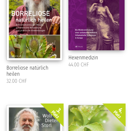
Hexenmedizin
44.00 CHF
Borreliose natürlich
heilen
32.00 CHF
4.
3.
Platz
Platz